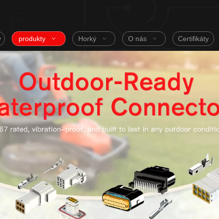
v
produkty
Horký
O nás
Certifikáty