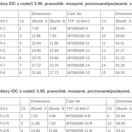
tory IDC s roztečí 3,96, pravoúhlé, mosazné, pocínované/pozlacené, s
Dimensions
Část Ne.
Dimensio
4V-2
Cir
Ztlumit: A
Ztlumit: B
TYP UL94V-2
Cir
Ztlumit: A
R-2
2
7.92
3.96
M7060(I)R-9
9
35.64
R-3
3
11.88
7.92
M7060(I)R-10
10
39.60
R-4
4
15.84
11.88
M7060(I)R-11
11
43.41
R-5
5
19.80
15.84
M7060(I)R-12
12
47.37
R-6
6
23.76
19.80
M7060(I)R-13
13
51.33
R-7
7
27.72
23.76
M7060(I)R-14
14
55.29
R-8
8
31.68
27.72
M7060(I)R-15
15
59.35
ktory IDC s roztečí 3,96, pravoúhlé, mosazné, pocínované/pozlacené, 
Dimensions
Část Ne.
Dimensio
4V-2
Cir
Ztlumit: A
Ztlumit: B
TYP UL94V-2
Cir
Ztlumit: A
R-2-R
2
7.92
3.96
M7060(I)R-9-R
9
35.64
R-3-R
3
11.88
7.92
M7060(I)R-10-R
10
39.60
R-4-R
4
15.84
11.88
M7060(I)R-11-R
11
43.41