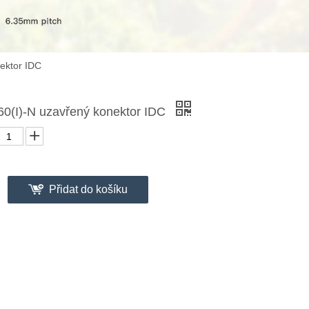
ektor IDC
0(I)-N uzavřený konektor IDC
Přidat do košíku