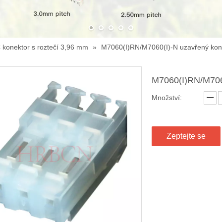
 konektor s roztečí 3,96 mm
»
M7060(I)RN/M7060(I)-N uzavřený kon
M7060(I)RN/M706
Množství:
Zeptejte se