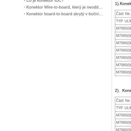
Co je konektor IDC?
1).Konek
Konektor Wire-to-board, který je neoddělitelný od globálního autopilota
Konektor board-to-board skrytý v bočním zrcátku vozu
Část Ne.
TYP UL9
M7060(I)
M7060(I)
IDC konektor řady M7060(I) s aretační rampou
M7060(I)
M7060(I)
M7060(I)
M7060(I)
M7060(I)
2). Kone
Část Ne.
TYP UL9
M7060(I)
Rozteč 3,96 Různé vertikální a pravoúhlé záhlaví
M7060(I)
M7060(I)