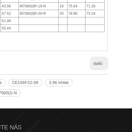
43.56
M7060(I)R-19-R
19
75.04
71.28
47.52
M7060(I)R-20-R
20
78.90
75.24
51.48
55.44
další:
N
CE156F22-08
3,96 hřiště
7060(I)-N
TE NÁS