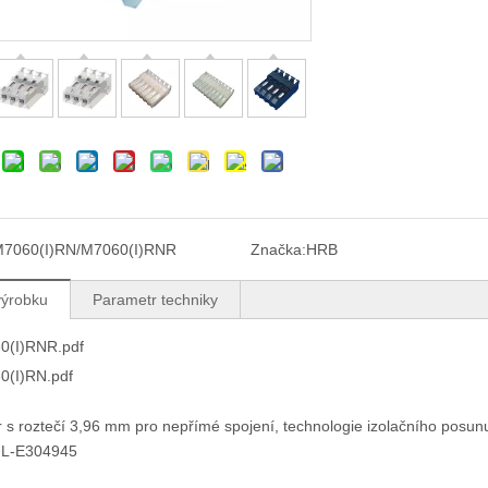
7060(I)RN/M7060(I)RNR
Značka:
HRB
výrobku
Parametr techniky
0(I)RNR.pdf
0(I)RN.pdf
 s roztečí 3,96 mm pro nepřímé spojení, technologie izolačního posunu
UL-E304945