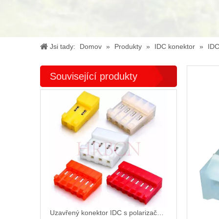
Jsi tady:
Domov
»
Produkty
»
IDC konektor
»
IDC
Související produkty
Uzavřený konektor IDC s polarizačními výstupky M7060R-NCR