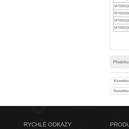
M7060(I)
M7060(I)
M7060(I)
M7060(I)
Předcho
M7061(I)-N protiprachový kryt s roztečí 3,96 IDC
Konekto
Konektor
RYCHLÉ ODKAZY
PROD