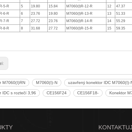
R-5-R
5
19.80
15.84
M7060(I)R-12-R
12
47.37
R-6-R
6
23.76
19.80
M7060(I)R-13-R
13
51.33
R-7-R
7
27.72
23.76
M7060(I)R-14-R
14
55.29
R-8-R
8
31.68
27.72
M7060(I)R-15-R
15
59.35
zí:
r M7060(I)RN
M7060(I)-N
uzavřený konektor IDC M7060(I)-
 IDC s roztečí 3,96
CE156F24
CE156F18-
Konektor M
UKTY
KONTAKTUJ