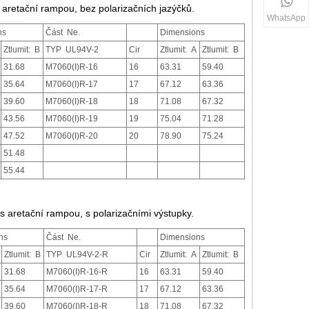
 aretační rampou, bez polarizačních jazýčků.
WhatsApp
ns
Část Ne.
Dimensions
Ztlumit: B
TYP UL94V-2
Cir
Ztlumit: A
Ztlumit: B
31.68
M7060(I)R-16
16
63.31
59.40
35.64
M7060(I)R-17
17
67.12
63.36
39.60
M7060(I)R-18
18
71.08
67.32
43.56
M7060(I)R-19
19
75.04
71.28
47.52
M7060(I)R-20
20
78.90
75.24
51.48
55.44
s aretační rampou, s polarizačními výstupky.
ns
Část Ne.
Dimensions
Ztlumit: B
TYP UL94V-2-R
Cir
Ztlumit: A
Ztlumit: B
31.68
M7060(I)R-16-R
16
63.31
59.40
35.64
M7060(I)R-17-R
17
67.12
63.36
39.60
M7060(I)R-18-R
18
71.08
67.32