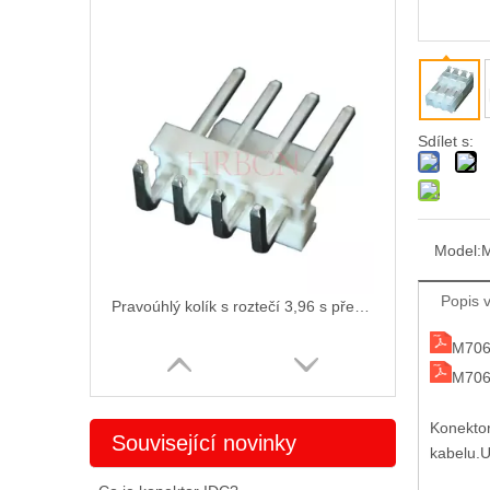
Sdílet s:
Model:
M
Popis 
Pravoúhlý kolík s roztečí 3,96 s předním ohybem
M706
M706
Konektor
Související novinky
kabelu.