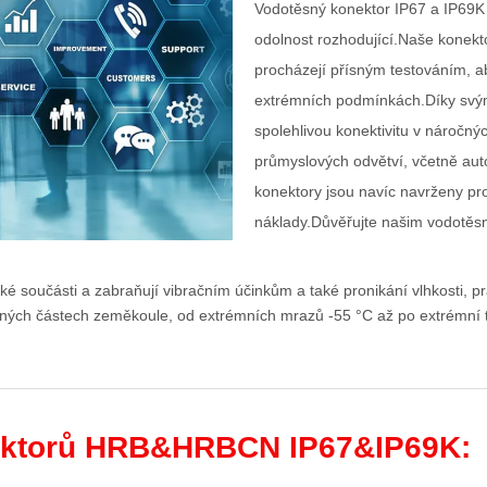
Vodotěsný konektor IP67 a IP69K j
odolnost rozhodující.Naše konekto
procházejí přísným testováním, ab
extrémních podmínkách.Díky svý
spolehlivou konektivitu v náročný
průmyslových odvětví, včetně au
konektory jsou navíc navrženy pr
náklady.Důvěřujte našim vodotěs
ické součásti a zabraňují vibračním účinkům a také pronikání vlhkosti, 
zných částech zeměkoule, od extrémních mrazů -55 °C až po extrémní 
ektorů HRB&HRBCN IP67&IP69K: