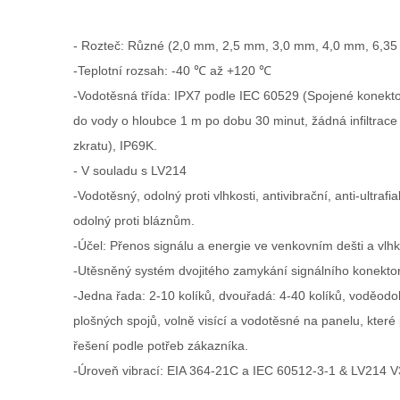
- Rozteč: Různé (2,0 mm, 2,5 mm, 3,0 mm, 4,0 mm, 6,3
-Teplotní rozsah: -40 ℃ až +120 ℃
-Vodotěsná třída: IPX7 podle IEC 60529 (Spojené konekt
do vody o hloubce 1 m po dobu 30 minut, žádná infiltrac
zkratu), IP69K.
- V souladu s LV214
-Vodotěsný, odolný proti vlhkosti, antivibrační, anti-ultrafi
odolný proti bláznům.
-Účel: Přenos signálu a energie ve venkovním dešti a vlh
-Utěsněný systém dvojitého zamykání signálního konekto
-Jedna řada: 2-10 kolíků, dvouřadá: 4-40 kolíků, voděodo
plošných spojů, volně visící a vodotěsné na panelu, které p
řešení podle potřeb zákazníka.
-Úroveň vibrací: EIA 364-21C a IEC 60512-3-1 & LV214 V