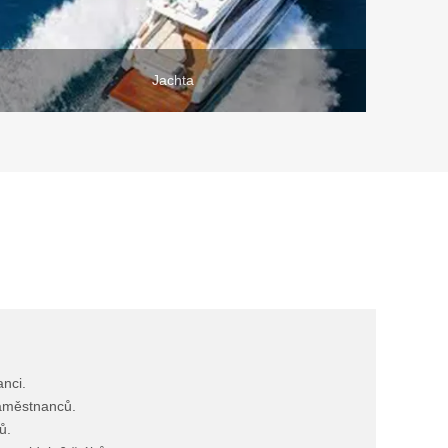
Jachta
nci.
zaměstnanců.
ů.