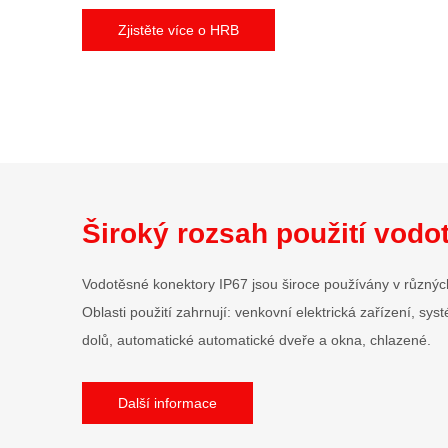
Zjistěte více o HRB
Široký rozsah použití vod
Vodotěsné konektory IP67 jsou široce používány v různých
Oblasti použití zahrnují: venkovní elektrická zařízení, s
dolů, automatické automatické dveře a okna, chlazené.
Další informace