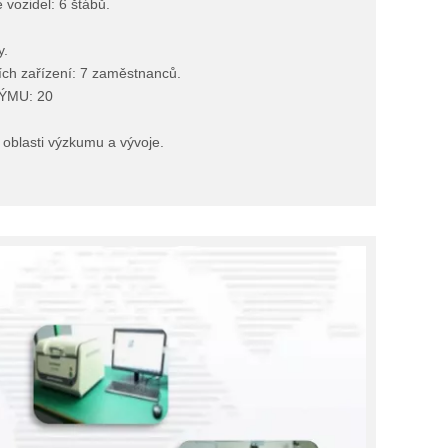
vozidel: 6 štábů.
y.
ch zařízení: 7 zaměstnanců.
ÝMU: 20
 oblasti výzkumu a vývoje.