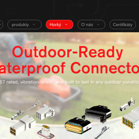
v
produkty
Horký
O nás
Certifikáty