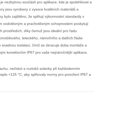
e nezbytnou součástí pro aplikace, kde je spolehlivost a
ry jsou vyrobeny z vysoce kvalitních materiálů a
y bylo zajištěno, že splňují výkonnostní standardy v
m vodotěsným a prachotěsným schopnostem poskytují
ch prostředích, díky čemuž jsou ideální pro řadu
tomobilového, leteckého, námořního a dalších.Naše
o snadnou instalaci, čímž se zkracuje doba montáže a
ným konektorům IP67 pro vaše nejnáročnější aplikace.
prachu, nečistot a roztoků solanky při každodenním
teplo +125 °C, aby splňovaly normy pro ponoření IP67 a