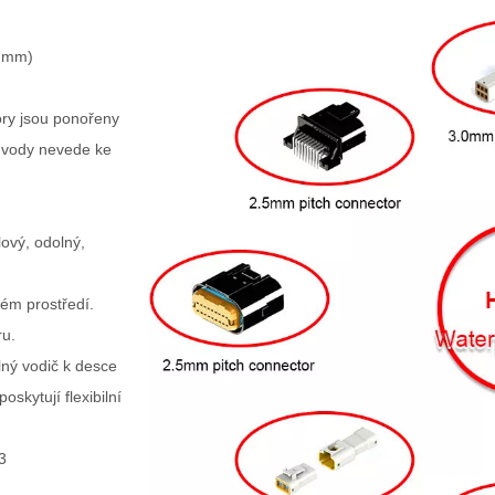
5 mm)
ory jsou ponořeny
e vody nevede ke
alový, odolný,
kém prostředí.
ru.
lný vodič k desce
oskytují flexibilní
3