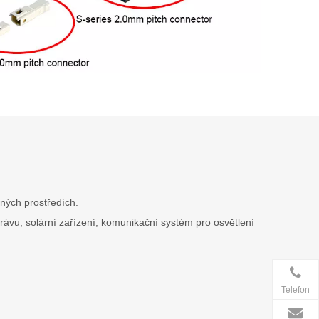
čných prostředích.
trávu, solární zařízení, komunikační systém pro osvětlení
Telefon