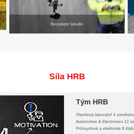
Bezpilotní letadlo
Síla HRB
Tým HRB
Otevřená laboratoř 4 zaměstna
Automotive & Electronics 12 
Průmyslové a elektrické 8 štáb