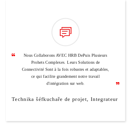
Díky flexibilním řešením HRB a technické
odborné znalosti jsme byli schopni optimalizovat
náš design, aniž bychom ohrozili bezpečnost nebo
spolehlivost.
Nákup manažer
mes Industriels, Francie