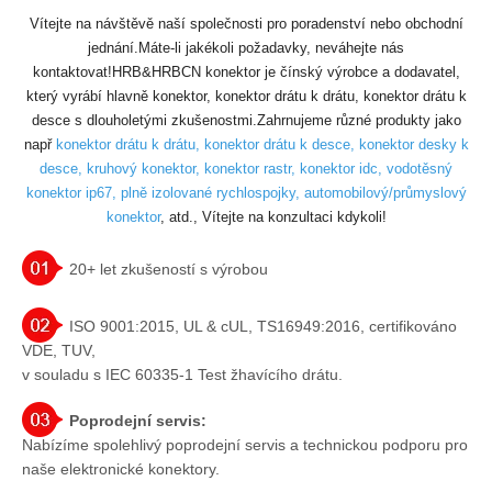
Vítejte na návštěvě naší společnosti pro poradenství nebo obchodní
jednání.Máte-li jakékoli požadavky, neváhejte nás
kontaktovat!HRB&HRBCN konektor je čínský výrobce a dodavatel,
který vyrábí hlavně konektor, konektor drátu k drátu, konektor drátu k
desce s dlouholetými zkušenostmi.Zahrnujeme různé produkty jako
např
konektor drátu k drátu, konektor drátu k desce, konektor desky k
desce, kruhový konektor, konektor rastr, konektor idc, vodotěsný
konektor ip67, plně izolované rychlospojky, automobilový/průmyslový
konektor
, atd., Vítejte na konzultaci kdykoli!
20+ let zkušeností s výrobou
ISO 9001:2015, UL & cUL, TS16949:2016, certifikováno
VDE, TUV,
v souladu s IEC 60335-1 Test žhavícího drátu.
Poprodejní servis:
Nabízíme spolehlivý poprodejní servis a technickou podporu pro
naše elektronické konektory.