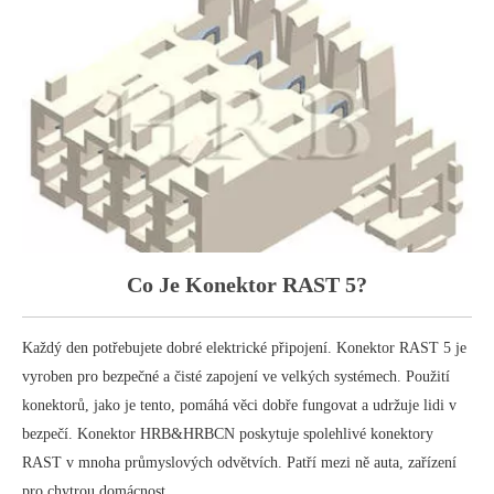
A
Co Je Konektor RAST 5?
K
Každý den potřebujete dobré elektrické připojení. Konektor RAST 5 je
vyroben pro bezpečné a čisté zapojení ve velkých systémech. Použití
Ele
konektorů, jako je tento, pomáhá věci dobře fungovat a udržuje lidi v
tok
 a
bezpečí. Konektor HRB&HRBCN poskytuje spolehlivé konektory
kon
ry m
RAST v mnoha průmyslových odvětvích. Patří mezi ně auta, zařízení
203
pro chytrou domácnost
kaž