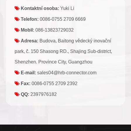

Kontaktní osoba:
Yuki Li

Telefon:
0086-0755 2709 6669

Mobil:
086-13823729032

Adresa:
Budova, Baitong vědecký inovační
park, č. 150 Shasong RD., Shajing Sub-district,
Shenzhen. Province City, Guangzhou

E-mail:
sales04@hrb-connector.com

Fax:
0086-0755 2709 2392

QQ:
2397976182