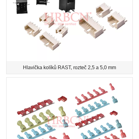
Hlavička kolíků RAST, rozteč 2,5 a 5,0 mm