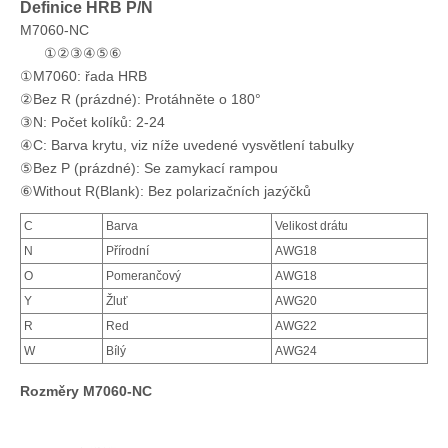
Definice HRB P/N
M7060-NC
①②③④⑤⑥
①M7060: řada HRB
②Bez R (prázdné): Protáhněte o 180°
③N: Počet kolíků: 2-24
④C: Barva krytu, viz níže uvedené vysvětlení tabulky
⑤Bez P (prázdné): Se zamykací rampou
⑥Without R(Blank): Bez polarizačních jazýčků
C
Barva
Velikost drátu
N
Přírodní
AWG18
O
Pomerančový
AWG18
Y
Žluť
AWG20
R
Red
AWG22
W
Bílý
AWG24
Rozměry M7060-NC