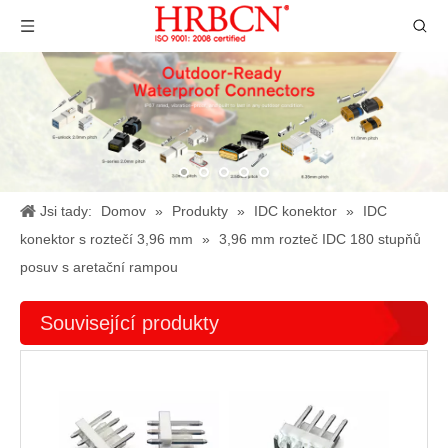
Jsi tady:
Domov
»
Produkty
»
IDC konektor
»
IDC
konektor s roztečí 3,96 mm
»
3,96 mm rozteč IDC 180 stupňů
posuv s aretační rampou
Související produkty