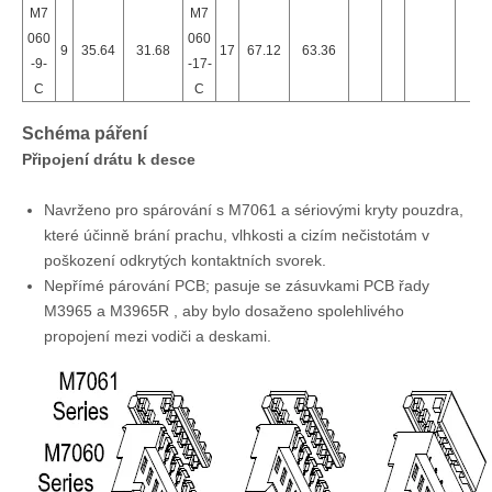
M7
M7
060
060
9
35.64
31.68
17
67.12
63.36
-9-
-17-
C
C
Schéma páření
Připojení drátu k desce
Navrženo pro spárování s
M7061
a sériovými kryty pouzdra,
které účinně brání prachu, vlhkosti a cizím nečistotám
v
poškození
odkrytých
kontaktních svorek.
Nepřímé párování PCB; pasuje se zásuvkami PCB řady
M3965
a
M3965R
, aby bylo dosaženo spolehlivého
propojení mezi vodiči a deskami.