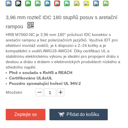
3,96 mm rozteč IDC 180 stupňů posuv s aretační
rampou
HRB M7060-NC je 3,96 mm 180° průchozí IDC konektor s
aretační rampou a bez polarizačních jazýčků. Využívá IDT pro
efektivní montáž vodičů, je k dispozici s 2–24 kolíky a je
kompatibilní s vodiči AWG18-AWG24. Díky certifikaci UL a
stabilnímu elektrickému výkonu je ideální pro propojení drátu s
deskou a drátu s drátem v elektronických produktech nízkého a
středního napětí.
Plně v souladu s RoHS a REACH
Certifikováno UL&cUL
Pouzdro zpomalující hoření UL 94V-2
Množství:
Zeptejte se
Přidat do košíku