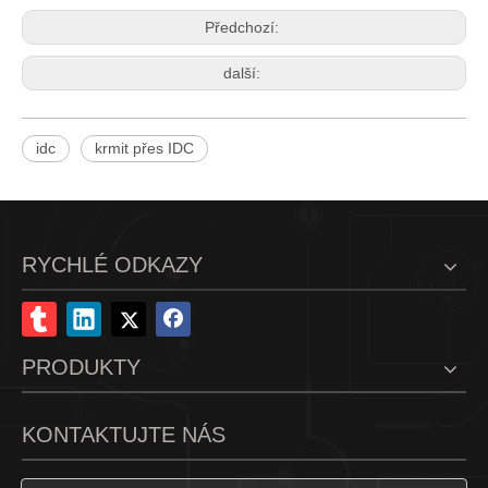
Předchozí:
další:
idc
krmit přes IDC
RYCHLÉ ODKAZY
PRODUKTY
KONTAKTUJTE NÁS