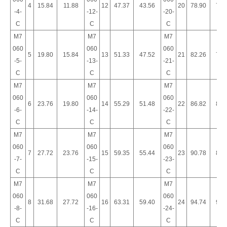
4
15.84
11.88
12
47.37
43.56
20
78.90
75.
-4-
-12-
-20-
C
C
C
M7
M7
M7
060
060
060
5
19.80
15.84
13
51.33
47.52
21
82.26
79.
-5-
-13-
-21-
C
C
C
M7
M7
M7
060
060
060
6
23.76
19.80
14
55.29
51.48
22
86.82
83.
-6-
-14-
-22-
C
C
C
M7
M7
M7
060
060
060
7
27.72
23.76
15
59.35
55.44
23
90.78
87.
-7-
-15-
-23-
C
C
C
M7
M7
M7
060
060
060
8
31.68
27.72
16
63.31
59.40
24
94.74
91.
-8-
-16-
-24-
C
C
C