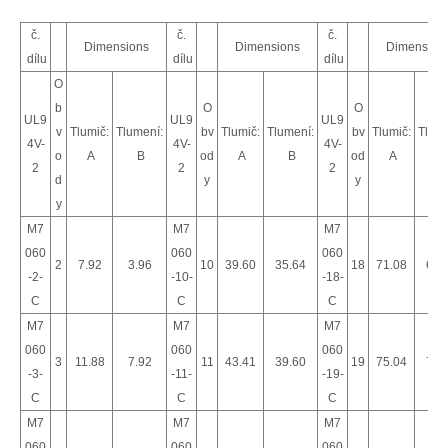
č.
č.
č.
Dimensions
Dimensions
Dimension
dílu
dílu
dílu
O
b
O
O
UL9
UL9
UL9
v
Tlumič:
Tlumení:
bv
Tlumič:
Tlumení:
bv
Tlumič:
Tlume
4V-
4V-
4V-
o
A
B
od
A
B
od
A
B
2
2
2
d
y
y
y
M7
M7
M7
060
060
060
2
7.92
3.96
10
39.60
35.64
18
71.08
67.
-2-
-10-
-18-
C
C
C
M7
M7
M7
060
060
060
3
11.88
7.92
11
43.41
39.60
19
75.04
71.
-3-
-11-
-19-
C
C
C
M7
M7
M7
060
060
060