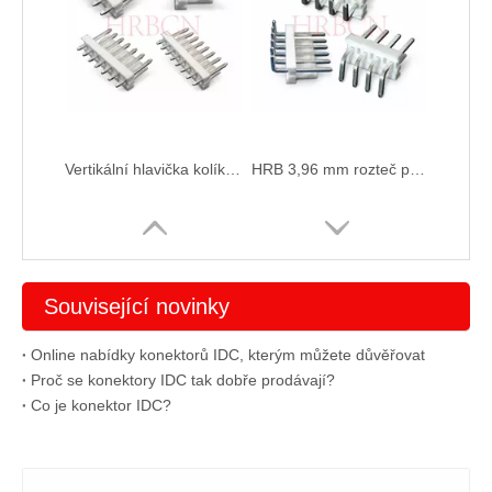
Vertikální hlavička kolíku s roztečí HRB 3,96
HRB 3,96 mm rozteč pravoúhlého záhlaví M3965R-NK
Související novinky
Online nabídky konektorů IDC, kterým můžete důvěřovat
Proč se konektory IDC tak dobře prodávají?
Co je konektor IDC?
IDC prachový kryt M7061-NW