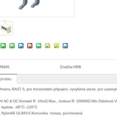
M9406
Značka:
HRB
výrobku
třmenu RAST 5, pro horizontální připojení, vyvýšená verze, pro uzamyka
0V AC & DC.Kontakt R: 10mΩ Max., Izolace R: 1000MΩ Min.Odolnost V
 teplota: -40°C--120°C
: Nylon66 UL94V-0.Koncovka: mosaz, pocínovaná