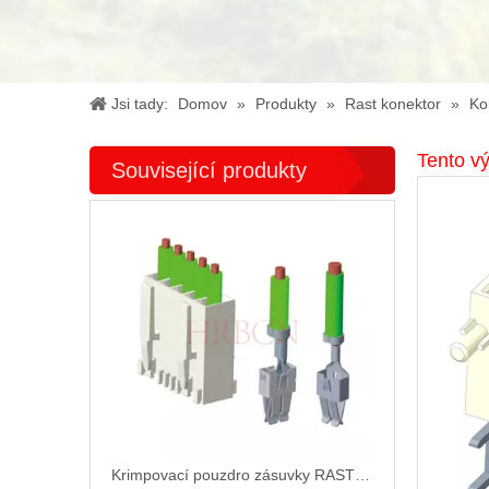
Jsi tady:
Domov
»
Produkty
»
Rast konektor
»
Ko
Tento vý
Související produkty
Krimpovací pouzdro zásuvky RAST 5 | Konektor Wire To Board - HRB