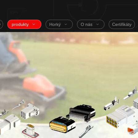
v
produkty
Horký
O nás
Certifikáty