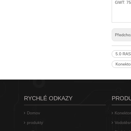
GWT: 75
Předcho
Konektor RAST 5.0 IDC s technologií IDT | HRB konektor M500X
5.0 RA
Konekt
RYCHLÉ ODKAZY
PROD
Domov
Konektor
produkty
Vodotěsn