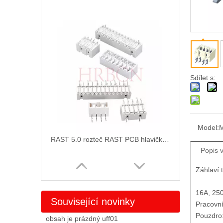
Sdílet s:
Model:
RAST 5.0 rozteč RAST PCB hlavička M940X
Popis 
Záhlaví 
16A, 25
Související novinky
Pracovní
Pouzdro
obsah je prázdný uff01