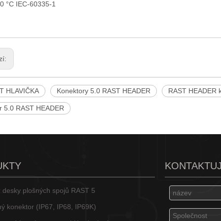
0 °C IEC-60335-1
zí:
ST HLAVIČKA
Konektory 5.0 RAST HEADER
RAST HEADER k
or 5.0 RAST HEADER
UKTY
KONTAKTUJ
 desky plošných spojů RAST 5
ý konektor (IP67, IP68, IP69K)