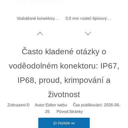
Vodotěsné konektory mezi vodičem a vodičem se 3 otvory HRB 3,0 mm
3,0 mm rozteč 6pinových vodotěsných konektorů pro drát k drátu
Často kladené otázky o
voděodolném konektoru: IP67,
IP68, proud, krimpování a
životnost
Vodotěsné konektory s roztečí 3,0 mm a 8 otvory pro drát k drátu
Vodotěsné konektory s roztečí 3,0 mm a 12 otvory pro vodiče
Zobrazení:
0
Autor:Editor webu Čas publikování: 2026-06-
25 Původ:
Stránky
Zeptejte se