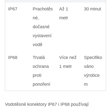
IP67
Prachotěs
Až 1
30 minut
né,
metr
dočasné
vystavení
vodě
IP68
Trvalá
Více než
Specifiko
ochrana
1 metr
váno
proti
výrobce
ponoření
m
Vodotěsné konektory IP67 i IP68 používají