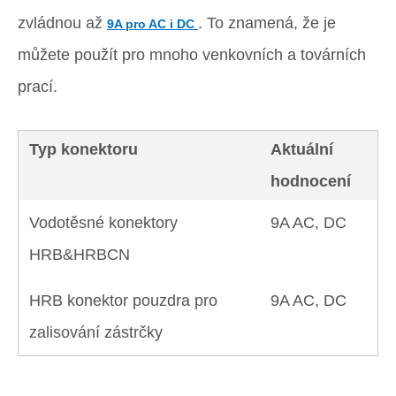
zvládnou až
. To znamená, že je
9A pro AC i DC
můžete použít pro mnoho venkovních a továrních
prací.
Typ konektoru
Aktuální
hodnocení
Vodotěsné konektory
9A AC, DC
HRB&HRBCN
HRB konektor pouzdra pro
9A AC, DC
zalisování zástrčky