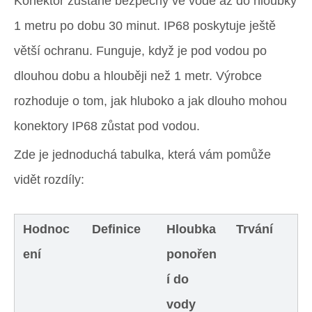
Konektor zůstane bezpečný ve vodě až do hloubky
1 metru po dobu 30 minut. IP68 poskytuje ještě
větší ochranu. Funguje, když je pod vodou po
dlouhou dobu a hlouběji než 1 metr. Výrobce
rozhoduje o tom, jak hluboko a jak dlouho mohou
konektory IP68 zůstat pod vodou.
Zde je jednoduchá tabulka, která vám pomůže
vidět rozdíly:
Hodnoc
Definice
Hloubka
Trvání
ení
ponořen
í do
vody