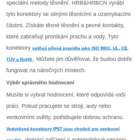
speciální metody těsnění. HRB&HRBCN vyrábí
tyto konektory se silnými těsnícími a uzamykacími
částmi. Získáte těsné těsnění a pevné kontakty,
které zabraňují pronikání prachu a vody. Tyto
konektory
splňují přísná pravidla jako ISO 9001, UL, CE,
. Můžete jim důvěřovat, že budou dobře
TÜV a RoHS
fungovat na náročných místech.
Výběr správného hodnocení
Musíte si vybrat hodnocení, které odpovídá vaší
práci. Pokud pracujete se stroji, auty nebo
venkovními světly, potřebujete dobrou ochranu.
Vodotěsné konektory IP67 jsou vhodné pro venkovní
, domácí zařízení a automobilové senzory.