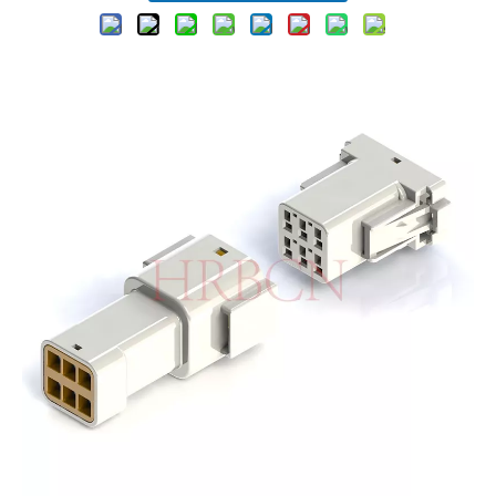
HRB 3,0 mm vodotěsný konektor s panelovým typem