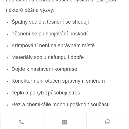
některé běžné výzvy:
Špatný vodič a těsnění se shodují
Těsnění se při spojování poškodí
Krimpování není na správném místě
Materiály spolu nefungují dobře
Dojde k nastavení komprese
Konektor není otočen správným směrem
Teplo a pohyb způsobují stres
Rez a chemikálie mohou poškodit součásti
Chyby při instalaci nebo manipulaci
Odlehčení tahu kabelu nefunguje