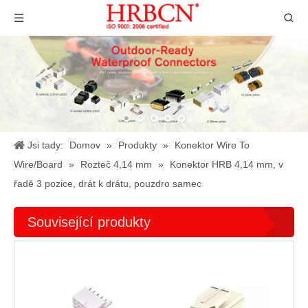
Jsi tady:
Domov
»
Produkty
»
Konektor Wire To
Wire/Board
»
Rozteč 4,14 mm
»
Konektor HRB 4,14 mm, v
řadě 3 pozice, drát k drátu, pouzdro samec
Související produkty