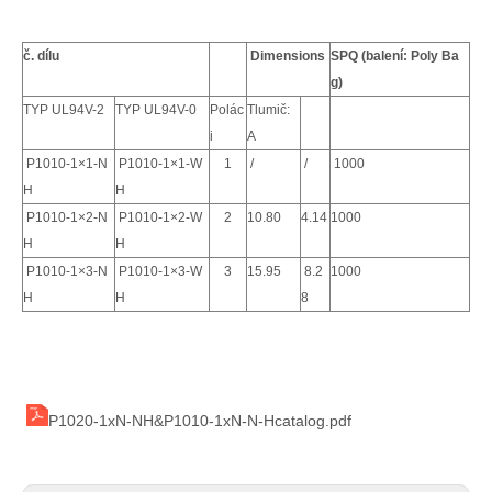
č. dílu
Dimensions
SPQ (balení: Poly Ba
g)
TYP UL94V-2
TYP UL94V-0
Polác
Tlumič:
i
A
P1010-1×1-N
P1010-1×1-W
1
/
/
1000
H
H
P1010-1×2-N
P1010-1×2-W
2
10.80
4.14
1000
H
H
P1010-1×3-N
P1010-1×3-W
3
15.95
8.2
1000
HRB Jednořadé ženské pouzdro
HRB 4,14 mm dvouřadý samec pouzdro drát-vodič 794895-1 Alternativa
H
H
8
P1020-1xN-NH&P1010-1xN-N-Hcatalog.pdf