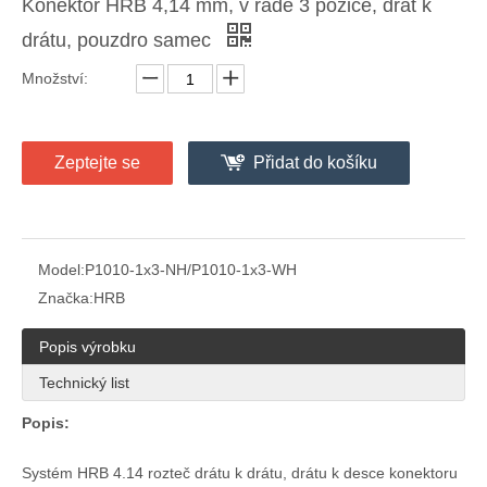
Konektor HRB 4,14 mm, v řadě 3 pozice, drát k
drátu, pouzdro samec
Množství:
UL94V-0 Dvouřadý kryt krytu
HRB konektor 4,14 mm, Matrix 9 pozic, UL94V-2 Třířadý kryt krytky, Zásuvka,
Zeptejte se
Přidat do košíku
Model:
P1010-1x3-NH/P1010-1x3-WH
Značka:
HRB
Popis výrobku
Technický list
Popis:
Elektrický konektor 4,14mm krimpovacího pouzdra s montážními očky
Konektor FL-4,14mm s vnitřním krytem s uchy pro montáž na panel
Systém HRB 4.14 rozteč drátu k drátu, drátu k desce konektoru