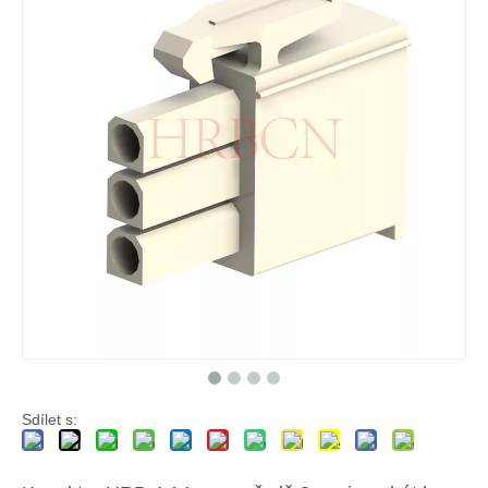
FL-4,14mm krimpovací pouzdro 9P s ušima P1020-3*3-NHK
HRB konektor 4,14 mm, trojitá řada 9 pozic, kryt víčka, UL94V-0
Sdílet s: