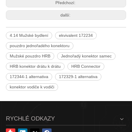
Předchozí:
další:
Jednořadé pouzdro zástrčky HRB
FL-4,14mm konektor jednořadý kryt kabeláže P1010-1*2-WH
4.14 Mužské bydlení
ekvivalent 172234
pouzdro jednořadého konektoru
Mužské pouzdro HRB
Jednořadý konektor samec
HRB konektor drátu k drátu
HRB Connector
172344-1 alternativa
172329-1 alternativa
konektor vodiče k vodiči
RYCHLÉ ODKAZY