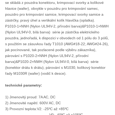
se skládá z pouzdra konektoru, krimpovací svorky a kolíkové
hlavice (wafer), obvykle v pouzdru pro krimpování samec,
pouzdro pro krimpování samice, krimpovací svorky samice a
zástrčky, pravý úhel a vertikální kolík hlavička (oplatka).
P1010-1×NNH (Nylon UL94V-2, přírodní barva)&P1010-1×NWH
(Nylon UL94V-0, bílá barva) série je zástrčka elektrického
pouzdra, jednořadá, k dispozici v obvodech od 1 pólu do 3 pólů,
s použitím se zásuvkou řady T1010 (AWG#18-22; AWG#24-26),
jak pocínované, tak pozlacené podle výběru zákazníka),
párování s P1020-2×NNH (Nylon UL94V-2, přírodní
barva)&P1020-2×NWH (Nylon UL94V-0, bílá barva) série
(konektor drátu k drátu), párování s M1030, kolíkový konektor
FL-4,14mm kartonová masterbatch shell jednořadá P1020-1*2-WHK
Konektor HRB 4,14 mm [.162 In] rozteč, drát k drátu, jedna řada 2 pozice, přijatelné pouzdro s panelovým uchem
řady M1030R (wafer) (vodič k desce).
technické parametry
:
1) Jmenovitý proud: 7A AC, DC
2) Jmenovité napětí: 600V AC, DC
3) Provozní teplota:V2: -25ºC až +85ºC
V0: -40ºC až +105ºC