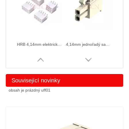
HRB 4,14mm elektrický konektor drátu na desku
4,14mm jednořadý samec
Související novinky
obsah je prázdný uff01
4.14 Dvouřadé mužské pouzdro
mužský terminál