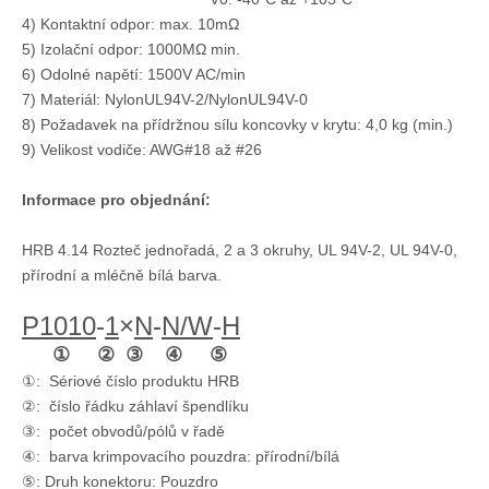
4) Kontaktní odpor: max. 10mΩ
5) Izolační odpor: 1000MΩ min.
6) Odolné napětí: 1500V AC/min
7) Materiál: NylonUL94V-2/NylonUL94V-0
8) Požadavek na přídržnou sílu koncovky v krytu: 4,0 kg (min.)
4,14mm kryt konektoru drát-vodič P1020-1*3-NHK
Jednořadý kryt UL94V-2
9) Velikost vodiče: AWG#18 až #26
Informace pro objednání:
HRB 4.14 Rozteč jednořadá, 2 a 3 okruhy, UL 94V-2, UL 94V-0,
přírodní a mléčně bílá barva.
P1010
-
1
×
N
-
N/W
-
H
① ② ③ ④ ⑤
①: Sériové číslo produktu HRB
②: číslo řádku záhlaví špendlíku
③: počet obvodů/pólů v řadě
FL-4,14mm krimpovací pouzdro (zástrčka) P1020-2*2-WH
HRB Dvouřadé ženské pouzdro
④: barva krimpovacího pouzdra: přírodní/bílá
⑤: Druh konektoru: Pouzdro