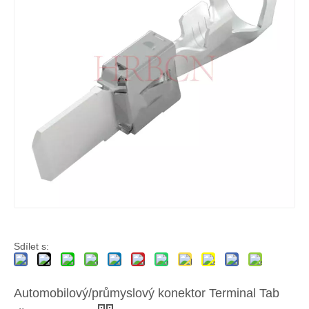
2,8mm kompozitní terminál T2801 Mužský automobilový terminál
2,8mm kompozitní koncovka T2800 zásuvka
Sdílet s:
Automobilový/průmyslový konektor Terminal Tab