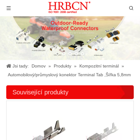
Jsi tady:
Domov
»
Produkty
»
Kompozitní terminál
»
Automobilový/průmyslový konektor Terminal Tab ,Šířka 5,8mm
Související produkty