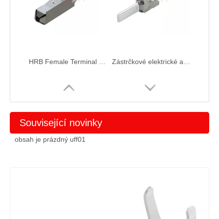
HRB Female Terminal T25423
Zástrčkové elektrické automobilové/průmyslové konektorové terminály T2801 Šířka jazýčku 2,8 mm
Související novinky
obsah je prázdný uff01
HRB Automotive/Industrial konektor Terminal Tab, Timer, Tab Width 5,8mm
Kompozitní terminál T25423M samec