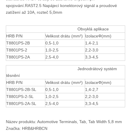
spojování.RAST2.5 Napájecí konektorový signál a proudové
zatížení až 10A, rozteč 5,0mm
Obvyklá aplikace
HRB P/N
Velikost drátu (mm²)
IzolaceΦ(mm)
T8801PS-2B
0,5-1,0
1,4-2,1
T8801PS-2
1,0-2,5
2,2-3,0
T8801PS-2A
2,5-4,0
3,3-4,5
Jednodrátový systém
těsnění
HRB P/N
Velikost drátu (mm²)
IzolaceΦ(mm)
T8801PS-2B-SL
0,5-1,0
1,4-2,7
T8801PS-2-SL
1,0-2,5
2,2-3,0
T8801PS-2A-SL
2,5-4,0
3,3-4,5
Název produktu: Automotive Terminals, Tab, Tab Width 5,8 mm
Značka: HRB&HRBCN