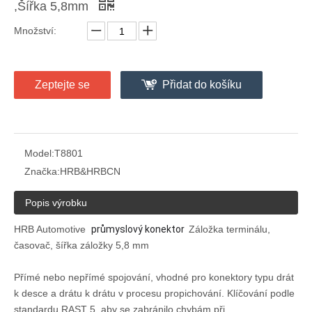
,Šířka 5,8mm
Množství:
5,8mm kompozitní koncovka T8801 samec
5,8mm kompozitní koncovka T8800 zásuvka
Zeptejte se
Přidat do košíku
Model:
T8801
Značka:
HRB&HRBCN
Popis výrobku
HRB Automotive
průmyslový konektor
Záložka terminálu,
časovač, šířka záložky 5,8 mm
Přímé nebo nepřímé spojování, vhodné pro konektory typu drát
HRB Automotive Terminal Zásuvka, časovač, šířka záložky 5,8 mm
k desce a drátu k drátu v procesu propichování. Klíčování podle
standardu RAST 5, aby se zabránilo chybám při