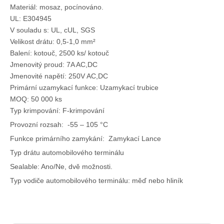
Materiál: mosaz, pocínováno.
UL: E304945
V souladu s: UL, cUL, SGS
Velikost drátu: 0,5-1,0 mm²
Balení: kotouč, 2500 ks/ kotouč
Jmenovitý proud: 7A AC,DC
Jmenovité napětí: 250V AC,DC
Primární uzamykací funkce: Uzamykací trubice
MOQ: 50 000 ks
Typ krimpování: F-krimpování
Provozní rozsah: -55 – 105 °C
Funkce primárního zamykání: Zamykací Lance
Typ drátu automobilového terminálu
Sealable: Ano/Ne, dvě možnosti.
Typ vodiče automobilového terminálu: měď nebo hliník