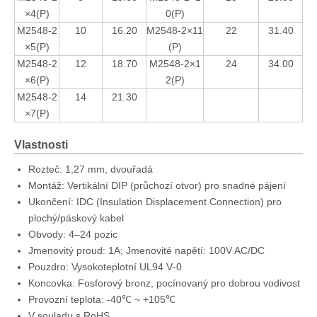
×4(P)
0(P)
M2548-2
10
16.20
M2548-2×11
22
31.40
×5(P)
(P)
M2548-2
12
18.70
M2548-2×1
24
34.00
×6(P)
2(P)
M2548-2
14
21.30
×7(P)
Vlastnosti
Rozteč: 1,27 mm, dvouřadá
Montáž: Vertikální DIP (průchozí otvor) pro snadné pájení
Ukončení: IDC (Insulation Displacement Connection) pro
plochý/páskový kabel
Obvody: 4–24 pozic
Jmenovitý proud: 1A; Jmenovité napětí: 100V AC/DC
Pouzdro: Vysokoteplotní UL94 V‑0
Koncovka: Fosforový bronz, pocínovaný pro dobrou vodivost
Provozní teplota: -40℃ ~ +105℃
V souladu s RoHS