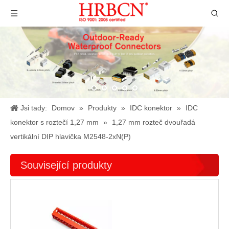
Jsi tady:
Domov
»
Produkty
»
IDC konektor
»
IDC
konektor s roztečí 1,27 mm
»
1,27 mm rozteč dvouřadá
vertikální DIP hlavička M2548-2xN(P)
Související produkty