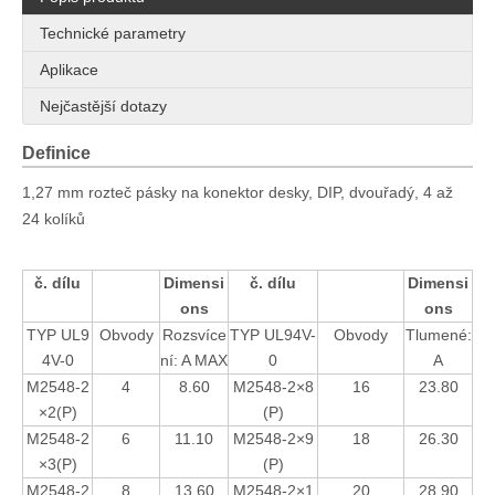
Technické parametry
Aplikace
Nejčastější dotazy
Definice
1,27 mm rozteč pásky na konektor desky, DIP, dvouřadý, 4 až
24 kolíků
č. dílu
Dimensi
č. dílu
Dimensi
ons
ons
TYP UL9
Obvody
Rozsvíce
TYP UL94V-
Obvody
Tlumené:
4V-0
ní: A MAX
0
A
M2548-2
4
8.60
M2548-2×8
16
23.80
×2(P)
(P)
M2548-2
6
11.10
M2548-2×9
18
26.30
×3(P)
(P)
M2548-2
8
13.60
M2548-2×1
20
28.90