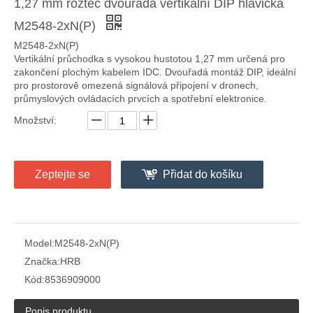
1,27 mm rozteč dvouřadá vertikální DIP hlavička
M2548-2xN(P)
M2548-2xN(P)
Vertikální průchodka s vysokou hustotou 1,27 mm určená pro
zakončení plochým kabelem IDC. Dvouřadá montáž DIP, ideální
pro prostorově omezená signálová připojení v dronech,
průmyslových ovládacích prvcích a spotřební elektronice.
Množství:
Zeptejte se
Přidat do košíku
Model:
M2548-2xN(P)
Značka:
HRB
Kód:
8536909000
Popis produktu