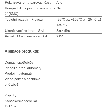
Polarizováno na párovací část
Ano
Kompatibilní s povrchovou montá
Ne
ží (SMC)
Teplotní rozsah - Provozní
-25°C až +105°C a -25 °C až
Krimpovací koncovka T4200BS
Krimpovací koncovka Samec T4201BS
+85 °C
Ukončovací rozhraní: Styl
Skrz díru
Proud - Maximum na kontakt
9,0A
Aplikace produktu:
Domácí spotřebiče
Pinball a hrací automaty
Prodejní automaty
Video poker a pachinko
bílé zboží
Kopírky
Kancelářská technika
Tiskárny