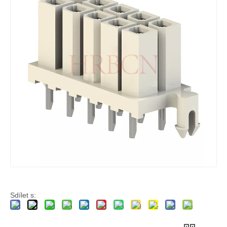
Konektor vertikálního záhlaví Jednořadý M4257(VK)
Vertikální záhlaví Dual Row M4257 (VK)
Sdílet s: