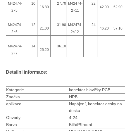
M42474-
10
27.70
M42474-
22
16.80
42.00
52.90
2×5
2×11
M42474-
12
31.90
M42474-
24
21.00
46.20
57.10
2×6
2×12
Hlavička PCB s roztečí 4,2
Zásuvka PCB 90 stupňů s plastovým kolíkem M4257RD-2x1-WL
M42474-
14
36.10
25.20
2×7
Detailní informace:
Kategorie
konektor hlavičky PCB
Značka
HRB
aplikace
Napájení, konektor desky na
desku
Obvody
4-24
4,2mm kabel-to-board Same Header Vertical M42474-2XN
HRB Pravoúhlý konektor se dvěma konektory M4257R
Barva
Bílá/Přírodní