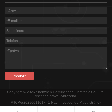
Předložit
Copyright ©
2026
Shenzhen Haiyuncheng Electronic Co., Ltd.
Všechna práva vyhrazena.
粤ICP备2023001101号-1
Navrhl
Leadong
/
Mapa stránek