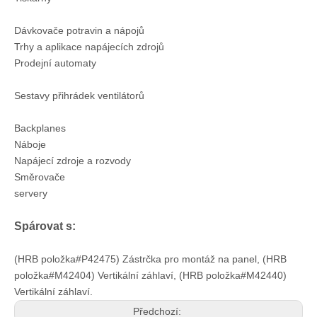
Dávkovače potravin a nápojů
Trhy a aplikace napájecích zdrojů
Prodejní automaty
Sestavy přihrádek ventilátorů
Backplanes
Náboje
Napájecí zdroje a rozvody
Směrovače
servery
Spárovat s:
(HRB položka#P42475) Zástrčka pro montáž na panel, (HRB
položka#M42404) Vertikální záhlaví, (HRB položka#M42440)
Vertikální záhlaví.
Předchozí: