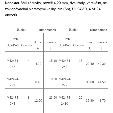
Konektor BMI zásuvka, rozteč 4,20 mm, dvouřadý, vertikální, se
zaklapávacími plastovými kolíky, cín (Sn), UL 94V-0, 4 až 24
obvodů.
č. dílu
Dimensions
č. dílu
Dimensions
TYP
TYP
Tlumič:
Tlumení:
Tlumič:
Tlumení:
UL94V-0
Obvody
UL94V-0
Obvody
A
B
A
B
M42474-
4
15.10
M42474-
16
4.20
29.40
40.30
2×2
2×8
Záhlaví vodiče k desce GWT
HRB konektor Header GWT mezi vodičem a deskou
M42474-
6
19.30
M42474-
18
8.40
33.60
44.50
2×3
2×9
M42474-
8
23.50
M42474-
20
12.60
37.80
48.70
2×4
2×10