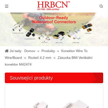
Jsi tady:
Domov
»
Produkty
»
Konektor Wire To
Wire/Board
»
Rozteč 4,2 mm
»
Zásuvka BMI Vertikální
konektor M42474
Související produkty