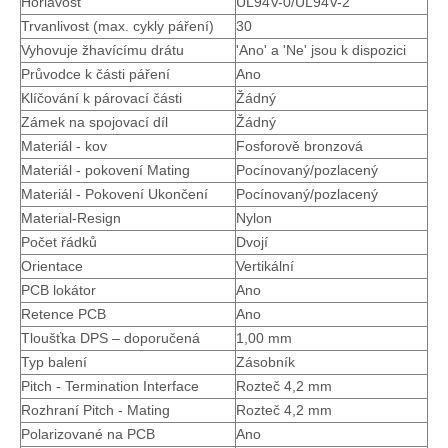
Hořlavost
UL94V-0/UL94V-2
Trvanlivost (max. cykly páření)
30
Vyhovuje žhavícímu drátu
'Ano' a 'Ne' jsou k dispozici
Průvodce k části páření
Ano
Klíčování k párovací části
Žádný
Zámek na spojovací díl
Žádný
Materiál - kov
Fosforově bronzová
Materiál - pokovení Mating
Pocínovaný/pozlacený
Materiál - Pokovení Ukončení
Pocínovaný/pozlacený
Material-Resign
Nylon
Počet řádků
Dvojí
Vertikální dvouřadý konektor záhlaví
Jednořadý vertikální konektor záhlaví
Orientace
Vertikální
PCB lokátor
Ano
Retence PCB
Ano
Tloušťka DPS – doporučená
1,00 mm
Typ balení
Zásobník
Pitch - Termination Interface
Rozteč 4,2 mm
Rozhraní Pitch - Mating
Rozteč 4,2 mm
Polarizované na PCB
Ano