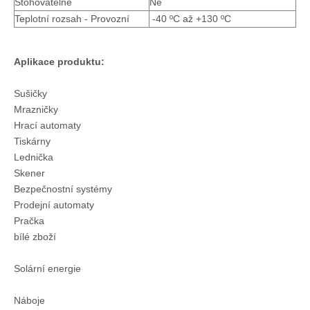
Stohovatelné
Ne
Teplotní rozsah - Provozní
-40 ºC až +130 ºC
Aplikace produktu:
T3025PS Krimpovací pocínovaná koncovka
3,0 mm pozlacená krimpovací zásuvka T3025PS-30H
Sušičky
Mrazničky
Hrací automaty
Tiskárny
Lednička
Skener
Bezpečnostní systémy
Prodejní automaty
Pračka
bílé zboží
Solární energie
Náboje