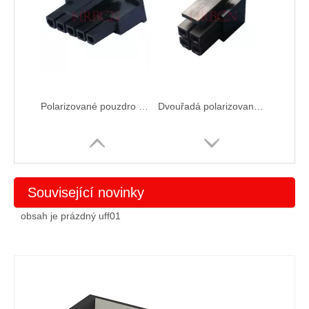
Polarizované pouzdro zásuvky 3.0 s 5 kolíky
Dvouřadá polarizovaná 3.0 zásuvková skříň
Související novinky
obsah je prázdný uff01
Napájení 6kolíkový polarizovaný 3.0 samec pouzdro zásuvky
zástrčka 2 póly polarizované 3.0 Samčí pouzdro zásuvky