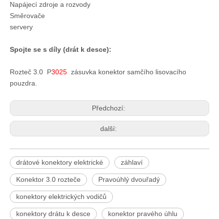
Napájecí zdroje a rozvody
Směrovače
servery
Spojte se s díly (drát k desce):
Rozteč 3.0
P
3025
zásuvka konektor samčího lisovacího
pouzdra.
Předchozí:
další:
drátové konektory elektrické
záhlaví
Konektor 3.0 rozteče
Pravoúhlý dvouřadý
konektory elektrických vodičů
konektory drátu k desce
konektor pravého úhlu