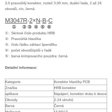
3,0 pravoúhlý konektor, rozteč 3,00 mm, duální řada, 2 až 24
obvodů, cín, černá.
M3047
R
-
2
×
N
-
B
-
C
① ② ③ ④ ⑤ ⑥
3,0 mm rozteč deska-deska s přímým kolíkovým záhlavím M3046-2xN-B
Dual Row 3.0 Pitch Wire to Board Pin Header
①: Sériové číslo produktu HRB
②: Pravoúhlá hlavička
③: číslo řádku záhlaví špendlíku
④: počet obvodů/pólů v řadě
⑤: barva krimpovacího pouzdra: černá
Detailní informace:
Kategorie
Konektor hlavičky PCB
Značka
HRB konektor
aplikace
Napájení, konektor drátu k desce
Obvody
2-24 okruhů
3.0 Pitch Wire To Board Pin Header
Vertikální Dual Row 3.0 Pitch Wire To Board Pin Header
Barva
Černá
Hořlavost
UL94V-0