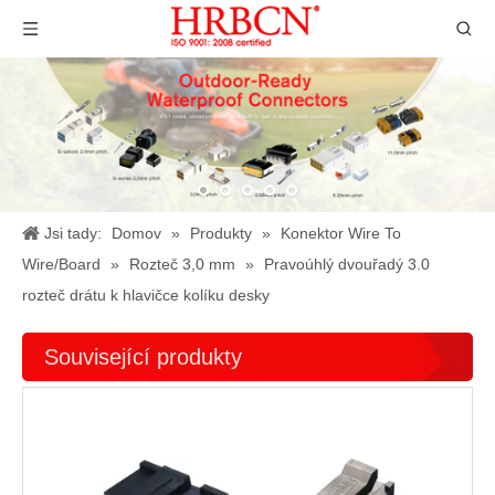
Jsi tady:
Domov
»
Produkty
»
Konektor Wire To
Wire/Board
»
Rozteč 3,0 mm
»
Pravoúhlý dvouřadý 3.0
rozteč drátu k hlavičce kolíku desky
Související produkty