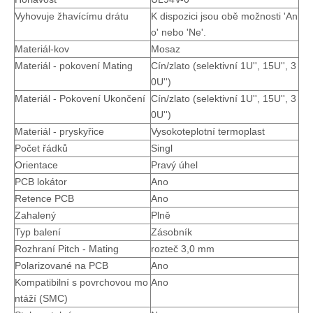
Vyhovuje žhavícímu drátu
K dispozici jsou obě možnosti 'An
o' nebo 'Ne'.
Materiál-kov
Mosaz
Materiál - pokovení Mating
Cín/zlato (selektivní 1U'', 15U'', 3
0U'')
Materiál - Pokovení Ukončení
Cín/zlato (selektivní 1U'', 15U'', 3
0U'')
Materiál - pryskyřice
Vysokoteplotní termoplast
Počet řádků
Singl
Orientace
Pravý úhel
Konektor s roztečí 3,0 mm mezi vodičem a deskou 90stupňový konektor M3047R-2xN-B
T3020PS samec krimpovací koncovka
PCB lokátor
Ano
Retence PCB
Ano
Zahalený
Plně
Typ balení
Zásobník
Rozhraní Pitch - Mating
rozteč 3,0 mm
Polarizované na PCB
Ano
Kompatibilní s povrchovou mo
Ano
ntáží (SMC)