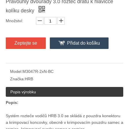
Pravoúhlý dvouřadý 3.0 rozteč drátu k hlavičce
kolíku desky
Množství:
Pocínovaný pozlacený 26awg polarizovaný 3,0 mužský kryt zásuvky
Zástrčka 26awg Polarized 3.0 Samčí pouzdro zásuvky
Zeptejte se
Přidat do košíku
Model:
M3047R-2xN-BC
Značka:
HRB
Popis výrobku
Popis:
Systém rozteče vodičů HRB 3.0 se skládá z pouzdra konektoru
a krimpovací koncovky, obecně v krimpovacím pouzdru samec a
Zástrčka 5pinová polarizovaná 3.0 zástrčka pouzdra zásuvky
DIP M3045 Vertikální dvouřadý konektor záhlaví