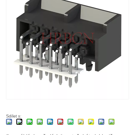
4kolíkové polarizované pouzdro zásuvky 3.0 samec s uchy pro montáž na panel
Zástrčka 3kolíkový polarizovaný 3.0 samec pouzdro zásuvky
Sdílet s: