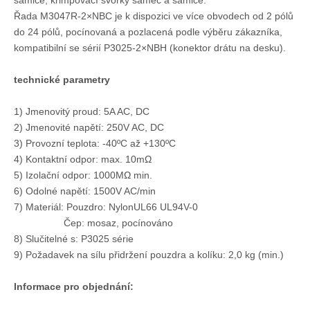
samice, krimpovací svorky samec a samice.
Řada M3047R-2×NBC je k dispozici ve více obvodech od 2 pólů
do 24 pólů, pocínovaná a pozlacená podle výběru zákazníka,
kompatibilní se sérií P3025-2×NBH (konektor drátu na desku).
technické parametry
1) Jmenovitý proud: 5A AC, DC
2) Jmenovité napětí: 250V AC, DC
3) Provozní teplota: -40ºC až +130ºC
4) Kontaktní odpor: max. 10mΩ
5) Izolační odpor: 1000MΩ min.
DIP M3045 vertikální jednořadý konektor záhlaví s PCB polarizačním kolíkem
Dual Row 3.0 Pitch Wire to Board Pin Header
6) Odolné napětí: 1500V AC/min
7) Materiál: Pouzdro: NylonUL66 UL94V-0
Čep: mosaz, pocínováno
8) Slučitelné s: P3025 série
9) Požadavek na sílu přidržení pouzdra a kolíku: 2,0 kg (min.)
Informace pro objednání: