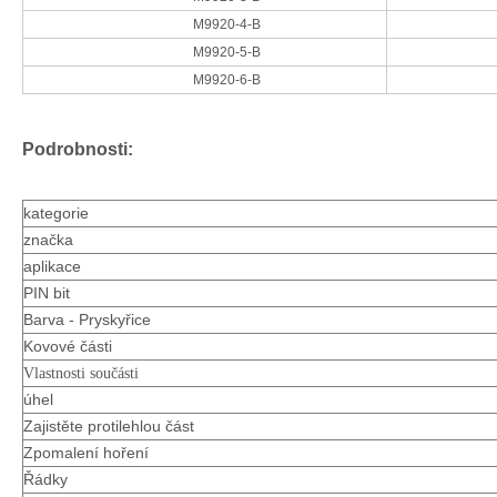
M9920-4-B
M9920-5-B
M9920-6-B
Zástrčkový konektor pouzdra
10,0 Rozteč vertikálního záhlaví M9920
Podrobnosti:
kategorie
značka
aplikace
PIN bit
Barva - Pryskyřice
Kovové části
Vlastnosti součásti
úhel
Zajistěte protilehlou část
Zpomalení hoření
Rozteč 10,0 3 otvory samec Konektor krytu
Rozteč 10,0 3 otvory samec Konektor krytu
Řádky