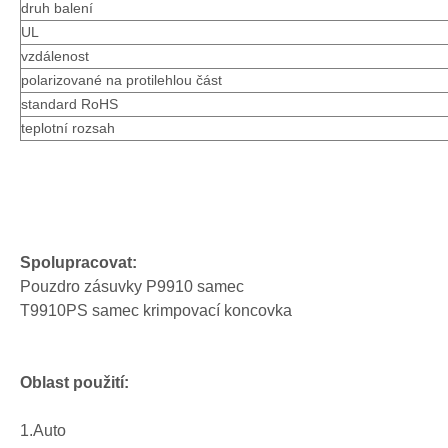
druh balení
UL
vzdálenost
polarizované na protilehlou část
standard RoHS
teplotní rozsah
Vertikální pocínovaná hlava M9920
Pozlacená hlavice M9920R
Spolupracovat:
Pouzdro zásuvky P9910 samec
T9910PS samec krimpovací koncovka
Oblast použití:
1.Auto