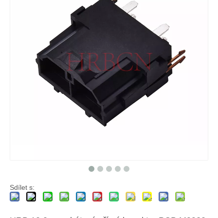
Zásuvky T9910PS pocínované
Svorky T9920PS samec
Sdílet s: