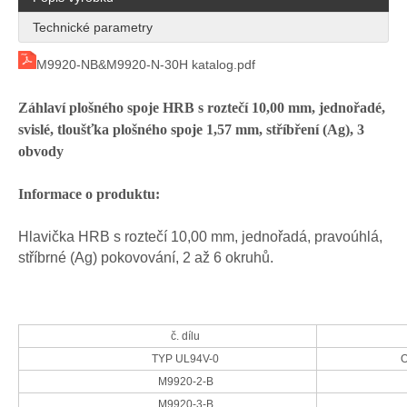
Technické parametry
M9920-NB&M9920-N-30H katalog.pdf
Záhlaví plošného spoje HRB s roztečí 10,00 mm, jednořadé,
svislé, tloušťka plošného spoje 1,57 mm, stříbření (Ag), 3
obvody
Informace o produktu:
Hlavička HRB s roztečí 10,00 mm, jednořadá, pravoúhlá,
HRB 10.0 konektor samec
Konektor hlavičky HRB M9920R
stříbrné (Ag) pokovování, 2 až 6 okruhů.
č. dílu
TYP UL94V-0
O
M9920-2-B
M9920-3-B