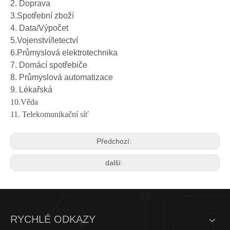
2. Doprava
3.Spotřební zboží
4. Data/Výpočet
5.Vojenství/letectví
6.Průmyslová elektrotechnika
Pozlacená hlavice M9920R
samice pocínované T9910PS
7. Domácí spotřebiče
8. Průmyslová automatizace
9. Lékařská
10.Věda
11. Telekomunikační síť
Předchozí:
další:
RYCHLÉ ODKAZY