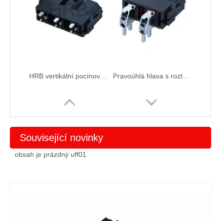
HRB vertikální pocínovaná hlava M9920
Pravoúhlá hlava s roztečí 10,0 pocínovaná M9920R
Související novinky
obsah je prázdný uff01
HRB 10.0 samec konektor pouzdra zásuvky
Koncovky T9920PS samec