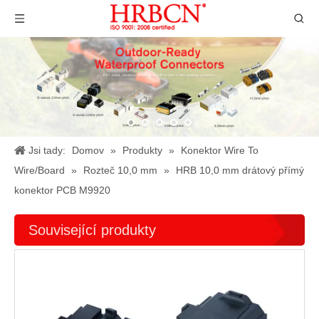
Jsi tady:
Domov
»
Produkty
»
Konektor Wire To
Wire/Board
»
Rozteč 10,0 mm
»
HRB 10,0 mm drátový přímý
konektor PCB M9920
Související produkty