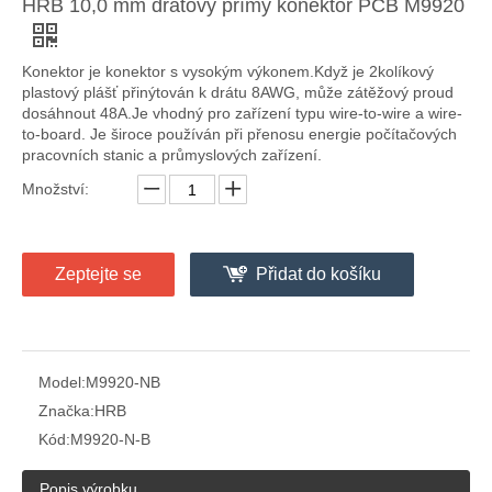
HRB 10,0 mm drátový přímý konektor PCB M9920
Konektor je konektor s vysokým výkonem.Když je 2kolíkový
plastový plášť přinýtován k drátu 8AWG, může zátěžový proud
dosáhnout 48A.Je vhodný pro zařízení typu wire-to-wire a wire-
to-board. Je široce používán při přenosu energie počítačových
HRB 10,0 rozteč 3 otvory samec Konektor pouzdra
Rozteč 10,0 5 otvorů samec Konektor krytu
pracovních stanic a průmyslových zařízení.
Množství:
Zeptejte se
Přidat do košíku
Model:
M9920-NB
Značka:
HRB
Kód:
M9920-N-B
HRB 10,0 rozteč vertikálního konektoru sběrače M9920
10,0 pravoúhlý konektor sběrače pocínovaný M9920R
Popis výrobku