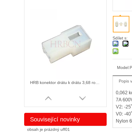
Sdílet s:
Model:
Popis 
HRB konektor drátu k drátu 3,68 rozteč samice 2 pól
0,062 k
7A 600
V2: -25
V0: -40
Související novinky
Nylon 
obsah je prázdný uff01