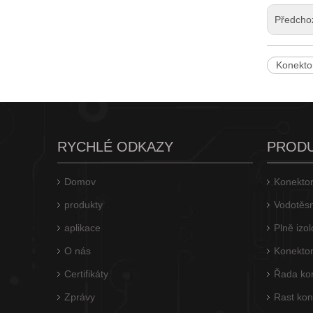
Předcho
Konekto
HRB 3,68mm Pitch Same konektor pro drát k drátu
RYCHLÉ ODKAZY
PROD
Domov
Konektor
produkty
Vodotěsn
aplikace
Plně izo
O nás
Konektor
Certifikáty
Řada ko
Pouzdro zástrčkového konektoru s roztečí 3,68 mm v přirozené barvě
Zprávy
Rast kon