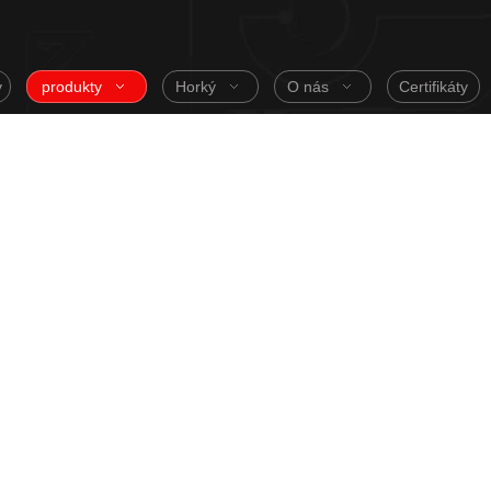
v
produkty
Horký
O nás
Certifikáty