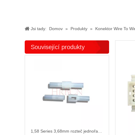
Jsi tady:
Domov
»
Produkty
»
Konektor Wire To Wi
Související produkty
1,58 Series 3,68mm rozteč jednořadý konektor kabeláže P1580/1680