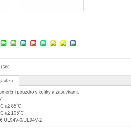
P1580
výrobku
omerční pouzdro s kolíky a zásuvkami.
V
˚C až 85˚C
˚C až 105˚C
66 UL94V-0/UL94V-2