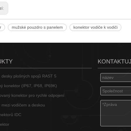
zí:
r
mužské pouzdro s panelem
konektor vodiče k vodiči
UKTY
KONTAKTUJ
 desky plošných spojů RAST 5
ý konektor (IP67, IP68, IP69K)
lovaný konektor pro rychlé odpojení
 mezi vodičem a deskou
nektorů IDC
ektor