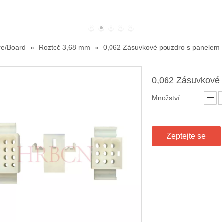
re/Board
»
Rozteč 3,68 mm
»
0,062 Zásuvkové pouzdro s panelem
0,062 Zásuvkové
Množství:
Zeptejte se